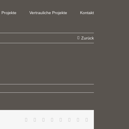
e Projekte
Vertrauliche Projekte
Kontakt
Zurück
Facebook
X
Reddit
LinkedIn
Tumblr
Pinterest
Vk
E-
Mail