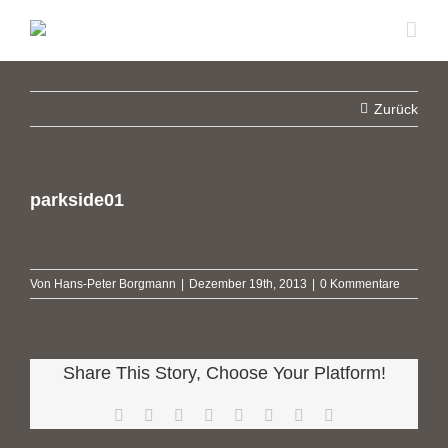
Zum
Inhalt
springen
Zurück
parkside01
Von
Hans-Peter Borgmann
|
Dezember 19th, 2013
|
0 Kommentare
Share This Story, Choose Your Platform!
Facebook
X
Reddit
LinkedIn
Tumblr
Pinterest
Vk
E-
Mail