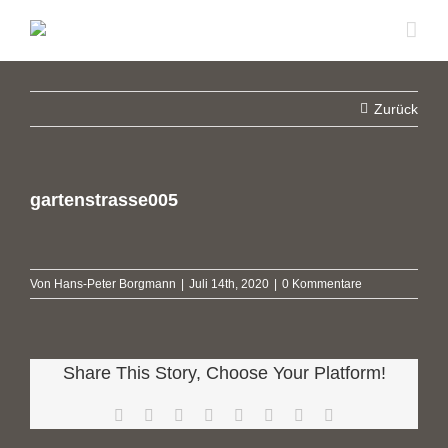
Zum
Inhalt
springen
Zurück
gartenstrasse005
Von
Hans-Peter Borgmann
|
Juli 14th, 2020
|
0 Kommentare
Share This Story, Choose Your Platform!
Facebook
X
Reddit
LinkedIn
Tumblr
Pinterest
Vk
E-
Mail